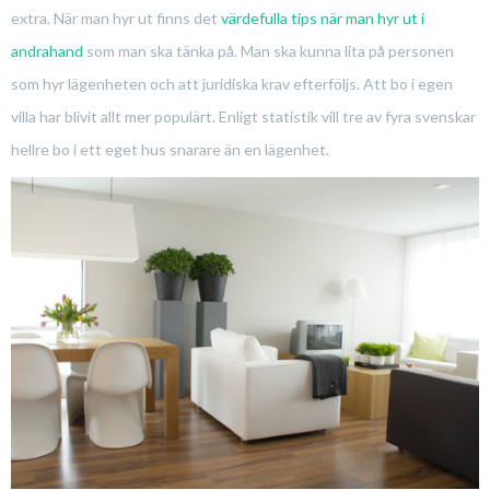
extra. När man hyr ut finns det
värdefulla tips när man hyr ut i
andrahand
som man ska tänka på. Man ska kunna lita på personen
som hyr lägenheten och att juridiska krav efterföljs. Att bo i egen
villa har blivit allt mer populärt. Enligt statistik vill tre av fyra svenskar
hellre bo i ett eget hus snarare än en lägenhet.