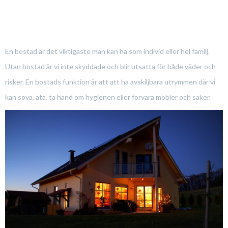
En bostad är det viktigaste man kan ha som individ eller hel familj.
Utan bostad är vi inte skyddade och blir utsatta för både väder och
risker. En bostads funktion är att att ha avskiljbara utrymmen där vi
kan sova, äta, ta hand om hygienen eller förvara möbler och saker.