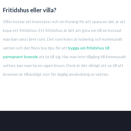
Fritidshus eller villa?
Villor kostar att investera i och en lösning för att spara en del, är att
köpa ett fritidshus. Ett fritidshus är lätt att göra om till en bostad
man kan vara i året runt. Det som krävs är isolering och kommunalt
vatten och det finns bra tips för att
bygga om fritidshus till
permanent boende
att ta till sig. Har man inte tillgång till kommunalt
vatten, kan man ha en egen brunn. Dock är det viktigt att se till att
brunnen är tillräckligt stor för daglig användning av vatten.