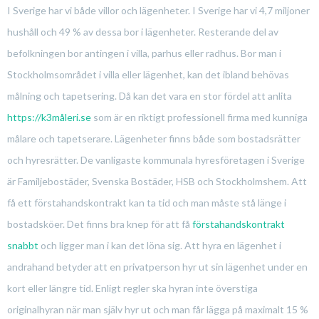
I Sverige har vi både villor och lägenheter. I Sverige har vi 4,7 miljoner
hushåll och 49 % av dessa bor i lägenheter. Resterande del av
befolkningen bor antingen i villa, parhus eller radhus. Bor man i
Stockholmsområdet i villa eller lägenhet, kan det ibland behövas
målning och tapetsering. Då kan det vara en stor fördel att anlita
https://k3måleri.se
som är en riktigt professionell firma med kunniga
målare och tapetserare. Lägenheter finns både som bostadsrätter
och hyresrätter. De vanligaste kommunala hyresföretagen i Sverige
är Familjebostäder, Svenska Bostäder, HSB och Stockholmshem. Att
få ett förstahandskontrakt kan ta tid och man måste stå länge i
bostadsköer. Det finns bra knep för att få
förstahandskontrakt
snabbt
och ligger man i kan det löna sig. Att hyra en lägenhet i
andrahand betyder att en privatperson hyr ut sin lägenhet under en
kort eller längre tid. Enligt regler ska hyran inte överstiga
originalhyran när man själv hyr ut och man får lägga på maximalt 15 %