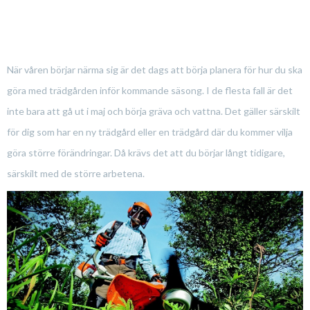
När våren börjar närma sig är det dags att börja planera för hur du ska
göra med trädgården inför kommande säsong. I de flesta fall är det
inte bara att gå ut i maj och börja gräva och vattna. Det gäller särskilt
för dig som har en ny trädgård eller en trädgård där du kommer vilja
göra större förändringar. Då krävs det att du börjar långt tidigare,
särskilt med de större arbetena.