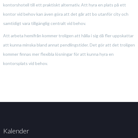
kontorshotell till ett praktiskt alternativ. Att hyra en plats på ett
kontor vid behov kan även göra att det går att bo utanför city och
samtidigt vara tillgänglig centralt vid behov.
Att arbeta hemifrån kommer troligen att hålla i sig då fler uppskattar
att kunna minska bland annat pendlingstider. Det gör att det troligen
kommer finnas mer flexibla lösningar för att kunna hyra en
kontorsplats vid behov.
Kalender